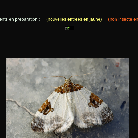
nts en préparation :
(nouvelles entrées en jaune)
(non insecte e