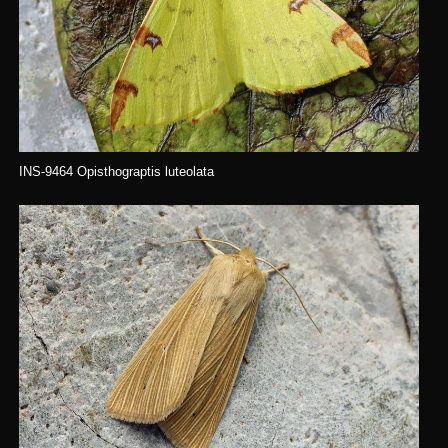
INS-9464 Opisthograptis luteolata