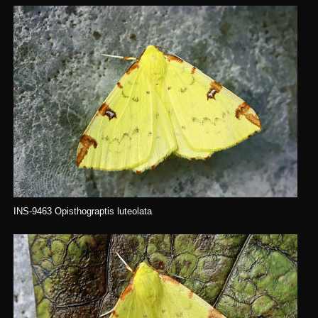
INS-9463 Opisthograptis luteolata