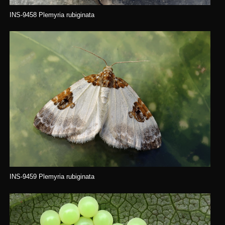
INS-9458 Plemyria rubiginata
INS-9459 Plemyria rubiginata