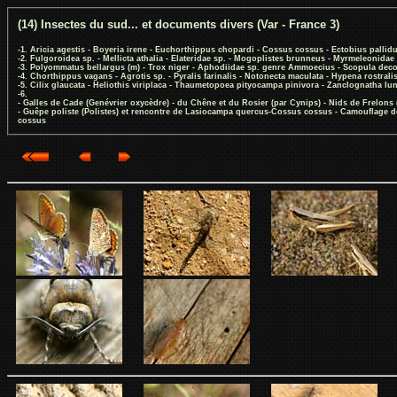
(14) Insectes du sud... et documents divers (Var - France 3)
-1. Aricia agestis - Boyeria irene - Euchorthippus chopardi - Cossus cossus - Ectobius pallid
-2. Fulgoroidea sp. - Mellicta athalia - Elateridae sp. - Mogoplistes brunneus - Myrmeleonidae
-3. Polyommatus bellargus (m) - Trox niger - Aphodiidae sp. genre Ammoecius - Scopula decora
-4. Chorthippus vagans - Agrotis sp. - Pyralis farinalis - Notonecta maculata - Hypena rostrali
-5. Cilix glaucata - Heliothis viriplaca - Thaumetopoea pityocampa pinivora - Zanclognatha lu
-6.
- Galles de Cade (Genévrier oxycèdre) - du Chêne et du Rosier (par Cynips) - Nids de Frelons
- Guêpe poliste (Polistes) et rencontre de Lasiocampa quercus-Cossus cossus - Camouflage de
cossus