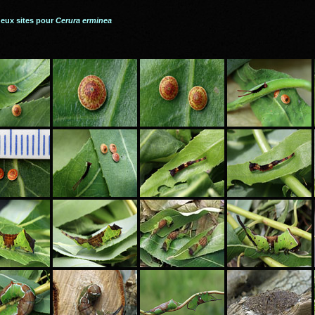
deux sites pour
Cerura erminea