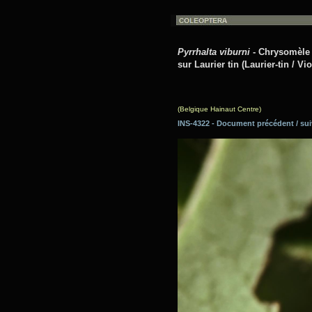
Pyrrhalta viburni
- Chrysomèle d
sur Laurier tin (Laurier-tin / Vi
(Belgique Hainaut Centre)
INS-4322 - Document précédent / 