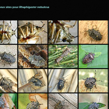
deux sites pour
Rhaphigaster nebulosa