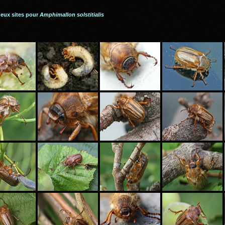
deux sites pour
Amphimallon solstitialis