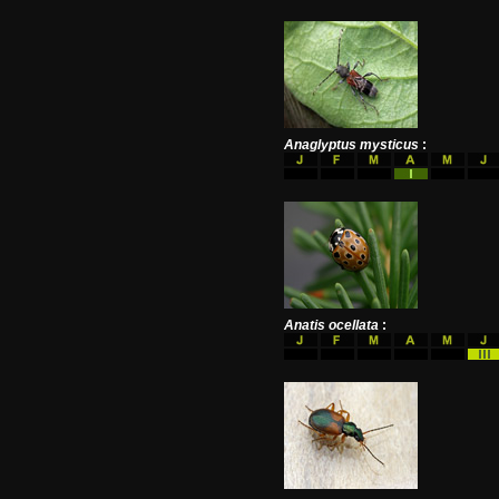
Anaglyptus mysticus
:
Anatis ocellata
: