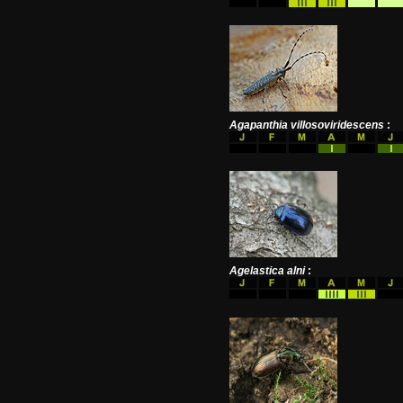
Agapanthia villosoviridescens
:
Agelastica alni
: