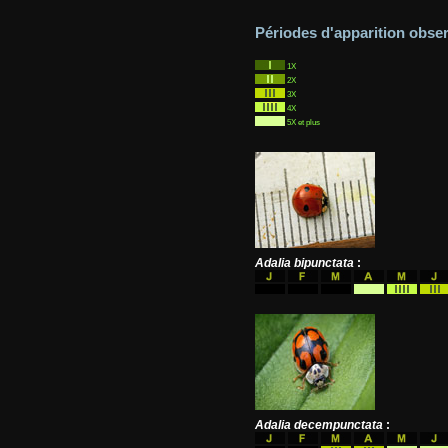
Périodes d'apparition obse
1X
2X
3X
4X
5X et plus
Adalia bipunctata
:
Adalia decempunctata
: