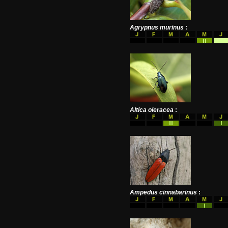
Agrypnus murinus
:
Altica oleracea
:
Ampedus cinnabarinus
: