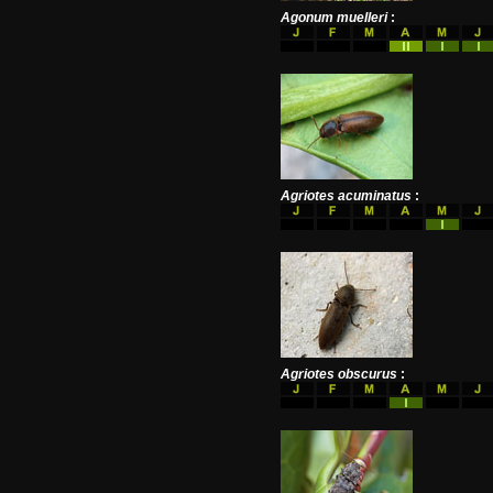
Agonum muelleri
:
Agriotes acuminatus
:
Agriotes obscurus
: