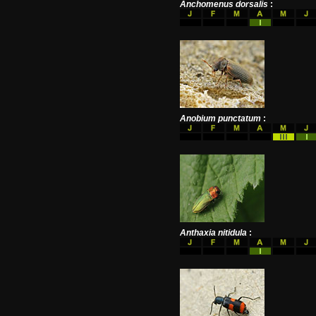
Anchomenus dorsalis
:
Anobium punctatum
:
Anthaxia nitidula
: