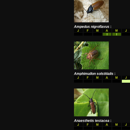
Ampedus nigroflavus
:
Amphimallon solstitialis
:
Anaesthetis testacea
: