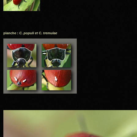
planche :
C. populi et C. tremulae