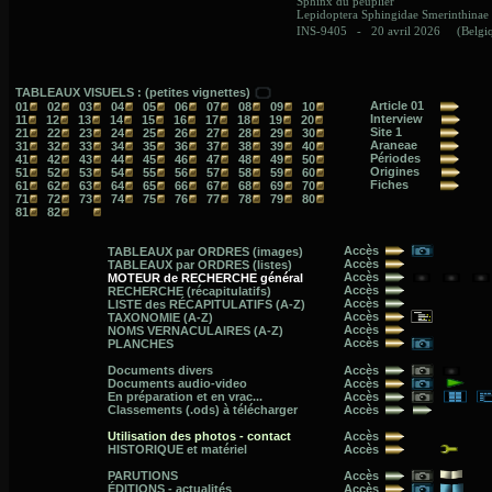
TABLEAUX VISUELS : (petites vignettes)
Article 01
01
02
03
04
05
06
07
08
09
10
Interview
11
12
13
14
15
16
17
18
19
20
Site 1
21
22
23
24
25
26
27
28
29
30
Araneae
31
32
33
34
35
36
37
38
39
40
Périodes
41
42
43
44
45
46
47
48
49
50
Origines
51
52
53
54
55
56
57
58
59
60
Fiches
61
62
63
64
65
66
67
68
69
70
71
72
73
74
75
76
77
78
79
80
81
82
Accès
TABLEAUX par ORDRES (images)
Accès
TABLEAUX par ORDRES (listes)
Accès
MOTEUR de RECHERCHE général
Accès
RECHERCHE (récapitulatifs)
Accès
LISTE des RÉCAPITULATIFS (A-Z)
Accès
TAXONOMIE (A-Z)
Accès
NOMS VERNACULAIRES (A-Z)
Accès
PLANCHES
Documents divers
Accès
Documents audio-video
Accès
En préparation et en vrac...
Accès
Classements (.ods) à télécharger
Accès
Utilisation des photos - contact
Accès
HISTORIQUE et matériel
Accès
PARUTIONS
Accès
ÉDITIONS - actualités
Accès