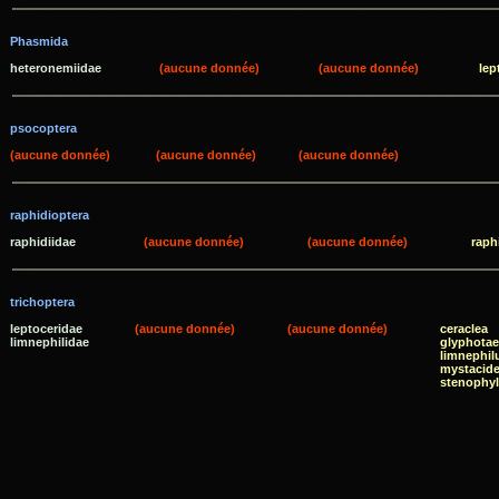
Phasmida
heteronemiidae
(aucune donnée)
(aucune donnée)
lep
psocoptera
(aucune donnée)
(aucune donnée)
(aucune donnée)
raphidioptera
raphidiidae
(aucune donnée)
(aucune donnée)
raph
trichoptera
leptoceridae
(aucune donnée)
(aucune donnée)
ceraclea
limnephilidae
glyphotae
limnephil
mystacid
stenophy