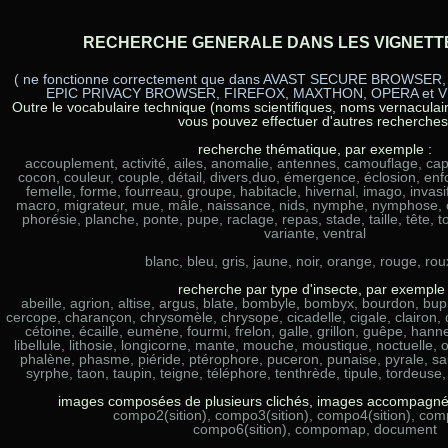
RECHERCHE GENERALE DANS LES VIGNETTE
( ne fonctionne correctement que dans AVAST SECURE BROWSE
EPIC PRIVACY BROWSER, FIREFOX, MAXTHON, OPERA et VIVA
Outre le vocabulaire technique (noms scientifiques, noms vernaculaires
vous pouvez effectuer d'autres recherches
recherche thématique, par exemple :
accouplement, activité, ailes, anomalie, antennes, camouflage, capt
cocon, couleur, couple, détail, divers,duo, émergence, éclosion, enf
femelle, forme, fourreau, groupe, habitacle, hivernal, imago, invasif,
macro, migrateur, mue, mâle, naissance, nids, nymphe, nymphose, oeu
phorésie, planche, ponte, pupe, raclage, repas, stade, taille, tête, toi
variante, ventral
blanc, bleu, gris, jaune, noir, orange, rouge, rou
recherche par type d'insecte, par exemple 
abeille, agrion, altise, argus, blate, bombyle, bombyx, bourdon, bup
cercope, charançon, chrysomèle, chrysope, cicadelle, cigale, clairon, 
cétoine, écaille, eumène, fourmi, frelon, galle, grillon, guêpe, han
libellule, lithosie, longicorne, mante, mouche, moustique, noctuelle,
phalène, phasme, piéride, ptérophore, puceron, punaise, pyrale, saut
syrphe, taon, taupin, teigne, téléphore, tenthrède, tipule, tordeuse,
images composées de plusieurs clichés, images accompagnées,
compo2(sition), compo3(sition), compo4(sition), comp
compo6(sition), compomap, document