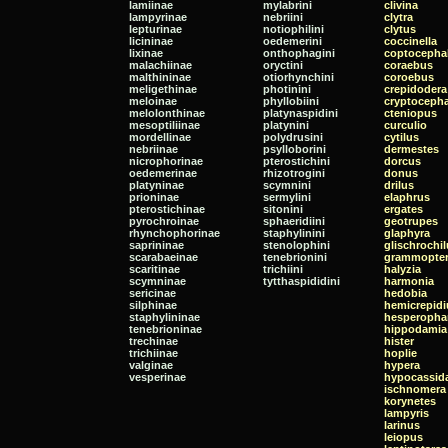
lamiinae
mylabrini
clivina
lampyrinae
nebriini
clytra
lepturinae
notiophilini
clytus
licininae
oedemerini
coccinella
lixinae
onthophagini
coptocepha
malachiinae
oryctini
coraebus
malthininae
otiorhynchini
coroebus
meligethinae
photinini
crepidodera
meloinae
phyllobiini
cryptoceph
melolonthinae
platynaspidini
cteniopus
mesoptiliinae
platynini
curculio
mordellinae
polydrusini
cytilus
nebriinae
psylloborini
dermestes
nicrophorinae
pterostichini
dorcus
oedemerinae
rhizotrogini
donus
platyninae
scymnini
drilus
prioninae
sermylini
elaphrus
pterostichinae
sitonini
ergates
pyrochroinae
sphaeridiini
geotrupes
rhynchophorinae
staphylinini
glaphyra
saprininae
stenolophini
glischrochi
scarabaeinae
tenebrionini
grammopte
scaritinae
trichiini
halyzia
scymninae
tytthaspididini
harmonia
sericinae
hedobia
silphinae
hemicrepidi
staphylininae
hesperopha
tenebrioninae
hippodamia
trechinae
hister
trichiinae
hoplie
valginae
hypera
vesperinae
hypocassid
ischnomera
korynetes
lampyris
larinus
leiopus