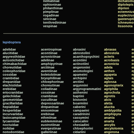
nematinae
dichatom
ophioninae
diplolepis
philanthinae
diprion
pimplinae
ectemniu
rogadinae
euplectru
siricinae
gasterupt
tenthredininae
ichneumo
vespinae
lissonota
lepidoptera
adelidae
acentropinae
abraxini
abraxas
e
alucitidae
acontiinae
abrostolini
abrostola
e
argyresthiidae
acronictinae
acanthopsychini
acleris
e
autostichidae
adelinae
acontiini
acrobasis
e
chimabachidae
amphipyrinae
actinotiini
acronicta
e
choreutidae
arctiinae
angeronini
adela
e
coleophoridae
aventiinae
anomologini
aethes
e
cossidae
boletobiinae
apameini
agapeta
e
crambidae
bryophilinae
archipini
aglais
e
drepanidae
chloephorinae
arctiini
aglossa
e
elachistidae
choreutinae
argynnini
agonopterix
e
erebidae
coliadinae
argyrogrammatini
agriphila
e
eriocraniidae
cossinae
asthenini
agrochola
e
gelechiidae
crambinae
baptini
agrotis
e
geometridae
cucullinae
bistonini
alcis
e
gracillariidae
depressariinae
boarmiini
aletia
e
hepialidae
drepaninae
caberini
alucita
e
hesperiidae
ennominae
campaeini
amblyptilia
e
incurvariidae
erebinae
caradrinini
amphipyra
e
lasiocampidae
ethmiinae
cassymini
anania
e
lycaenidae
eublemminae
catocalini
anarta
e
noctuidae
eustrotiinae
chesiadini
ancylis
e
nolidae
evergestinae
chloephorini
ancylolomia
e
notodontidae
galleriinae
cidariini
angerona
f