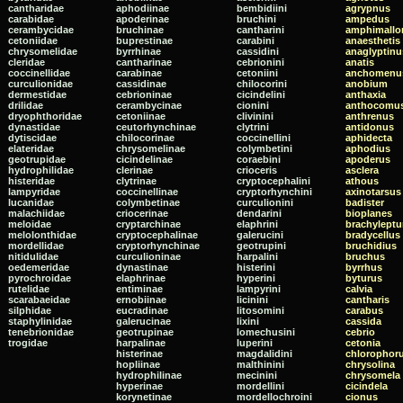
cantharidae
aphodiinae
bembidiini
agrypnus
carabidae
apoderinae
bruchini
ampedus
cerambycidae
bruchinae
cantharini
amphimallo
cetoniidae
buprestinae
carabini
anaesthetis
chrysomelidae
byrrhinae
cassidini
anaglyptinu
cleridae
cantharinae
cebrionini
anatis
coccinellidae
carabinae
cetoniini
anchomenu
curculionidae
cassidinae
chilocorini
anobium
dermestidae
cebrioninae
cicindelini
anthaxia
drilidae
cerambycinae
cionini
anthocomu
dryophthoridae
cetoniinae
clivinini
anthrenus
dynastidae
ceutorhynchinae
clytrini
antidonus
dytiscidae
chilocorinae
coccinellini
aphidecta
elateridae
chrysomelinae
colymbetini
aphodius
geotrupidae
cicindelinae
coraebini
apoderus
hydrophilidae
clerinae
crioceris
asclera
histeridae
clytrinae
cryptocephalini
athous
lampyridae
coccinellinae
cryptorhynchini
axinotarsus
lucanidae
colymbetinae
curculionini
badister
malachiidae
criocerinae
dendarini
bioplanes
meloidae
cryptarchinae
elaphrini
brachyleptu
melolonthidae
cryptocephalinae
galerucini
bradycellus
mordellidae
cryptorhynchinae
geotrupini
bruchidius
nitidulidae
curculioninae
harpalini
bruchus
oedemeridae
dynastinae
histerini
byrrhus
pyrochroidae
elaphrinae
hyperini
byturus
rutelidae
entiminae
lampyrini
calvia
scarabaeidae
ernobiinae
licinini
cantharis
silphidae
eucradinae
litosomini
carabus
staphylinidae
galerucinae
lixini
cassida
tenebrionidae
geotrupinae
lomechusini
cebrio
trogidae
harpalinae
luperini
cetonia
histerinae
magdalidini
chlorophor
hopliinae
malthinini
chrysolina
hydrophilinae
mecinini
chrysomela
hyperinae
mordellini
cicindela
korynetinae
mordellochroini
cionus