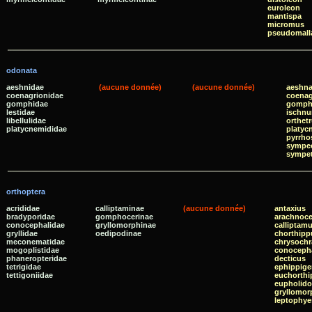
euroleon
mantispa
micromus
pseudomall
odonata
aeshnidae
(aucune donnée)
(aucune donnée)
aeshn
coenagrionidae
coenag
gomphidae
gomph
lestidae
ischnu
libellulidae
orthet
platycnemididae
platyc
pyrrh
sympe
sympe
orthoptera
acrididae
calliptaminae
(aucune donnée)
antaxius
bradyporidae
gomphocerinae
arachnoc
conocephalidae
gryllomorphinae
calliptam
gryllidae
oedipodinae
chorthipp
meconematidae
chrysoch
mogoplistidae
conoceph
phaneropteridae
decticus
tetrigidae
ephippige
tettigoniidae
euchorthi
eupholido
gryllomor
leptophye