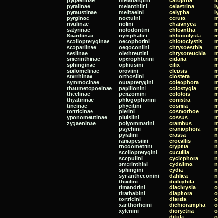
pygaerinae
melanargiini
catoptria
l
pyralinae
melanthiini
celastrina
l
pyraustinae
melitaeini
celypha
l
pyrginae
noctuini
cerura
m
rivulinae
nolini
charanyca
m
satyrinae
notodontini
chloantha
m
Scardiinae
nymphalini
chloroclysta
m
scoliopteryginae
oecophorini
chloroclystis
m
scopariinae
oegoconiini
chrysoesthia
m
sesiinae
olethreutini
chrysoteuchia
m
smerinthinae
operophterini
cidaria
m
sphinginae
ophiusini
cilix
m
spilomelinae
orgyiini
clepsis
m
sterrhinae
orthosiini
clostera
m
symmocinae
ourapterygini
coleophora
m
thaumetopoeinae
papilionini
colostygia
m
theclinae
perizomini
colotois
m
thyatirinae
phlogophorini
conistra
m
tineinae
phycitini
cosmia
m
tortricinae
pierini
cosmorhoe
m
yponomeutinae
pluisiini
cossus
m
zygaeninae
polyommatini
crambus
m
psychini
craniophora
m
pyralini
crassa
n
ramapesiini
crocallis
n
rhodometrini
cryphia
n
scoliopterygini
cucullia
n
scopulini
cyclophora
n
smerinthini
cydalima
n
sphingini
cydia
n
synanthedonini
dahlica
n
theclini
deilephila
o
timandrini
diachrysia
o
tirathabini
diaphora
o
tortricini
diarsia
o
xanthorhoini
dichrorampha
o
xylenini
dioryctria
o
ditula
o