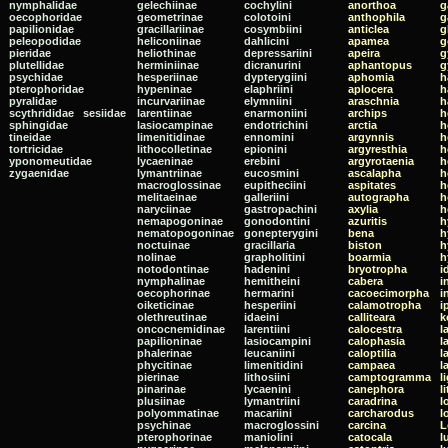
nymphalidae
gelechiinae
cochylini
anorthoa
g
oecophoridae
geometrinae
colotoini
anthophila
g
papilionidae
gracillariinae
cosymbiini
anticlea
g
peleopodidae
heliconiinae
dahlicini
apamea
g
pieridae
heliothinae
depressariini
apeira
g
plutellidae
herminiinae
dicranurini
aphantopus
g
psychidae
hesperiinae
dypterygiini
aphomia
h
pterophoridae
hypeninae
elaphriini
aplocera
h
pyralidae
incurvariinae
elymniini
araschnia
h
scythrididae sesiidae
larentiinae
enarmoniini
archips
h
sphingidae
lasiocampinae
endotrichini
arctia
h
tineidae
limenitidinae
ennomini
argynnis
h
tortricidae
lithocolletinae
epionini
argyresthia
h
yponomeutidae
lycaeninae
erebini
argyrotaenia
h
zygaenidae
lymantriinae
eucosmini
ascalapha
h
macroglossinae
eupitheciini
aspitates
h
melitaeinae
galleriini
autographa
h
naryciinae
gastropachini
axylia
h
nemapogoninae
gonodontini
azuritis
h
nematopogoninae
gonepterygini
bena
h
noctuinae
gracillaria
biston
h
nolinae
grapholitini
boarmia
h
notodontinae
hadenini
bryotropha
i
nymphalinae
hemitheini
cabera
i
oecophorinae
hermarini
cacoecimorpha
i
oiketicinae
hesperiini
calamotropha
i
olethreutinae
idaeini
calliteara
k
oncocnemidinae
larentiini
calocestra
l
papilioninae
lasiocampini
calophasia
l
phalerinae
leucaniini
caloptilia
l
phycitinae
limenitidini
campaea
l
pierinae
lithosiini
camptogramma
l
pinarinae
lycaenini
canephora
l
plusiinae
lymantriini
caradrina
l
polyommatinae
macariini
carcharodus
l
psychinae
macroglossini
carcina
L
pterophorinae
maniolini
catocala
l