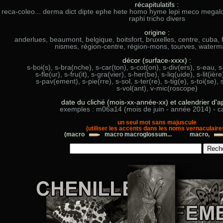
récapitulatifs :
reca-coleo... derma dict dipte ephe hete homo hyme lepi meco megal
raphi tricho divers
origine :
anderlues, beaumont, belgique, boitsfort, bruxelles, centre, cuba,
nismes, région-centre, région-mons, tourves, waterma
décor (surface-xxxx) :
s-boi(s), s-bra(nche), s-car(ton), s-cot(on), s-div(ers), s-eau, s-
s-fle(ur), s-fru(it), s-gra(vier), s-her(be), s-liq(uide), s-lit(iè
s-pav(ement), s-pie(rre), s-sol, s-ter(re), s-tig(e), s-toi(se), s
s-vol(ant), v-mic(roscope)
date du cliché (mois-xx-année-xx) et calendrier d'ap
exemples : m06a14 (mois de juin - année 2014) - ca
un seul mot sans majuscule
(utiliser les accents dans les noms vernaculaire
(macro
macro macroglossum... macro,