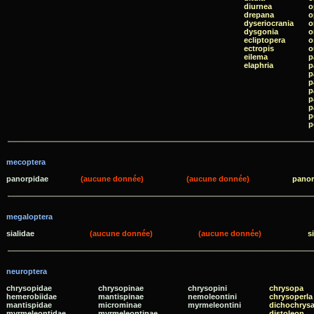
diurnea
o
drepana
o
dyseriocrania
o
dysgonia
o
ecliptopera
o
ectropis
o
eilema
p
elaphria
p
p
p
p
p
p
p
p
mecoptera
panorpidae
(aucune donnée)
(aucune donnée)
pano
megaloptera
sialidae
(aucune donnée)
(aucune donnée)
si
neuroptera
chrysopidae
chrysopinae
chrysopini
chrysopa
hemerobiidae
mantispinae
nemoleontini
chrysoperla
mantispidae
microminae
myrmeleontini
dichochrys
myrmeleontidae
myrmeleontinae
distoleon