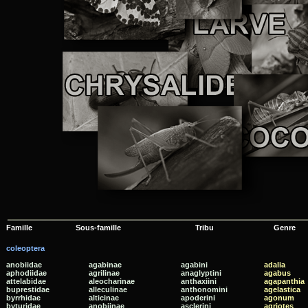
Famille Sous-famille Tribu Genre
coleoptera
anobiidae
agabinae
agabini
adalia
aphodiidae
agrilinae
anaglyptini
agabus
attelabidae
aleocharinae
anthaxiini
agapanthia
buprestidae
alleculinae
anthonomini
agelastica
byrrhidae
alticinae
apoderini
agonum
byturidae
anobiinae
asclerini
agriotes