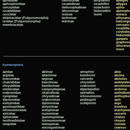
aphididae
centrotinae
athysanini
adelges
aphrophoridae
cicadellinae
cicadellini
allygus
cercopidae
deltocephalinae
eulachnini
aphis
cicadellidae
idiocerinae
fieberiellini
aphroph
coccidae
issinae
issini
asiraca
delphacidae (Fulgoromorpha)
lachninae
athysan
issidae (Fulgoromorpha)
ledrinae
baizongi
membracidae
cercopis
cicadella
corylobi
fieberiell
gargara
graphoc
idioceru
issus
hymenoptera
apidae
abiinae
atrophini
abia
argidae
allantinae
bembicini
alcima
braconidae
arginae
cercerini
aleiodes
chalcididae
banchinae
chrysidini
amblytele
chrysididae
bembicinae
crabronini
ancistroc
cimbicidae
campopleginae
diplolepidini
andrena
crabronidae
chalcidinae
ephialtini
anthidium
cynipidae
chrysidinae
ichneumonini
anthopho
diprionidae
crabroninae
pediaspini
apis
eulophidae
diprioninae
sceliphrini
arge
gasteruptiidae
doryctinae
bombus
ichneumonidae
eulophinae
brachymer
siricidae
eumeninae
cerceris
sphecidae
gasteruptiinae
chalcis
tenthredinidae
ichneumoninae
chrysis
vespidae
metopiinae
cotesia
microgastrinae
craesus