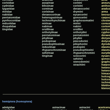
corixidae
asopinae
coreini
aneur
cydnidae
blissinae
corixini
anthoc
lygaeidae
coreinae
deraeocorini
aradu
miridae
corixinae
drymini
arma
nabidae
deraeocorinae
eysarcorini
beosu
pentatomidae
heterogastrinae
gonocerini
carpoc
pyrrhocoridae
ischnorhynchinae
graphosomatini
clost
reduviidae
mirinae
mirini
coreu
rhopalidae
nabinae
nabini
coriom
tingidae
orsillinae
orsillini
corizu
orthotylinae
orthotylini
cypho
pentatominae
pentatomini
deraeo
phylinae
phylini
dictyo
podopinae
piezodorini
dolyco
pseudophloeinae
pilophorini
dyrod
reduviinae
podopini
elasm
rhyparochrominae
pseudophloeini
elasm
sehirinae
rhyparochromini
euryd
tinginae
sciocorini
eysarc
sehirini
gonoc
stenodemini
graph
strachiini
harpo
hetero
heter
himac
holcog
holcos
ischn
kleido
ktenoc
hemiptera (homoptera)
adelgidae
asiracinae
asiracini
acericer