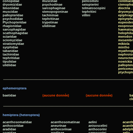
conopidae
muscinae
pericomini
coremace
dryomizidae
psychodinae
seiopterini
ctenopho
limoniidae
sarcophaginae
telmatoscopini
dioctria
muscidae
stenopogoninae
tephritini
dryomyz
pallopteridae
tachininae
villini
epiphra
psychodidae
tephritinae
episyrph
Ptychopteridae
trypetinae
eupeode
rhagionidae
ulidiinae
exopros
sarcophagidae
haemato
scathophagidae
helophil
sciaridae
merodon
sciomyzidae
mesembr
stratiomyidae
mikiola
syrphidae
mintho
tabanidae
myathro
tachinidae
nephrot
tephritidae
neurocte
tipulidae
nowickia
ulidiidae
pallopter
pericoma
ptychopt
ephemeroptera
baetidae
(aucune donnée)
(aucune donnée)
ba
cl
hemiptera (heteroptera)
acanthosomatidae
acanthosomatinae
aelini
acanth
anthocoridae
aneurinae
anisoscelini
acant
aradidae
anthocorinae
anthocorini
adelph
coreidae
aradinae
carpocorini
aelia