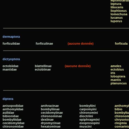
leptinotarsa
leptura
lilioceris
liophloeus
lomechusa
lucanus
luperus
dermaptera
forficulidae
forficulinae
(aucune donnée)
forficula
dictyoptera
ectobiidae
blattellinae
(aucune donnée)
ameles
mantidae
ectobiinae
ectobius
iris
loboptera
mantis
planuncus
diptera
anisopodidae
anthracinae
bombyliini
anthomyi
anthomyiidae
bombyliinae
carpomyini
bibio
asilidae
cecidomyiinae
chironomini
bombyliu
bibionidae
chironominae
dioctriini
chirono
bombyliidae
dexiinae
epiphragmini
chrysot
cecidomyiidae
dryomyzinae
exoprosopini
clogmia
chironomidae
hexatominae
muscini
contarini